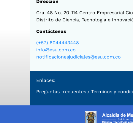
Dirección
Cra. 48 No. 20-114 Centro Empresarial Ciud
Distrito de Ciencia, Tecnología e Innovac
Contáctenos
(+57) 6044443448
info@esu.com.co
notificacionesjudiciales@esu.com.co
Enlaces:
Preguntas frecuentes
/
Términos y condic