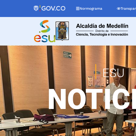
Normograma
Transpar
ESU
NOTIC