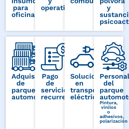
insumos
y
combustible
pólvora
para
operativo
y
oficina
sustanc
psicoact
Adquisición
Pago
Soluciones
Personal
de
de
en
del
parque
servicios
transporte
parque
automotor
recurrentes
eléctrico
automot
Pintura,
vinilos
o
adhesivos,
polarización