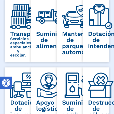
Transporte
Suministro
Mantenimiento
Dotació
Servicios
de
de
de
especiales,
alimentación
parque
intenden
ambulancia
y
automotor
escolar.
Dotación
Apoyo
Suministro
Destruc
de
logístico
de
de