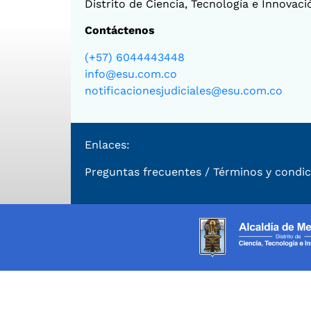
Distrito de Ciencia, Tecnología e Innovac
Contáctenos
(+57) 6044443448
info@esu.com.co
notificacionesjudiciales@esu.com.co
Enlaces:
Preguntas frecuentes
/
Términos y condic