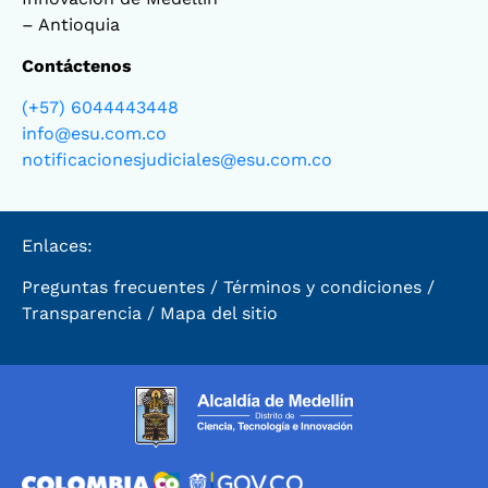
– Antioquia
Contáctenos
(+57) 6044443448
info@esu.com.co
notificacionesjudiciales@esu.com.co
Enlaces:
Preguntas frecuentes
/
Términos y condiciones
/
Transparencia
/
Mapa del sitio