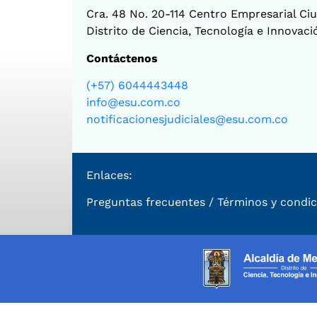
Cra. 48 No. 20-114 Centro Empresarial Ciud
Distrito de Ciencia, Tecnología e Innovac
Contáctenos
(+57) 6044443448
info@esu.com.co
notificacionesjudiciales@esu.com.co
Enlaces:
Preguntas frecuentes
/
Términos y condic