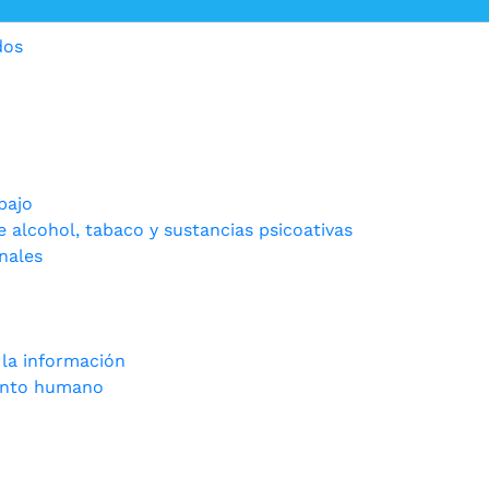
dos
bajo
 alcohol, tabaco y sustancias psicoativas
nales
 la información
alento humano