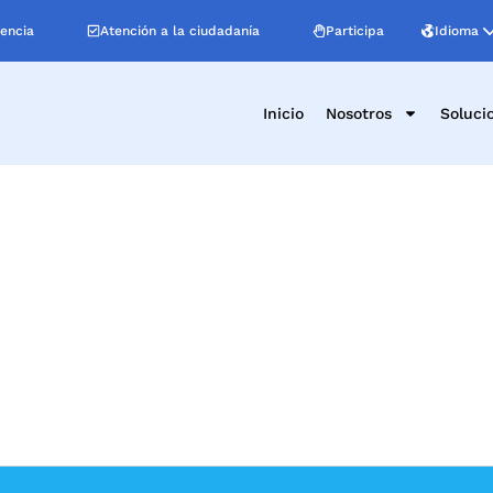
Idioma
encia
Atención a la ciudadanía
Participa
Inicio
Nosotros
Soluci
ales