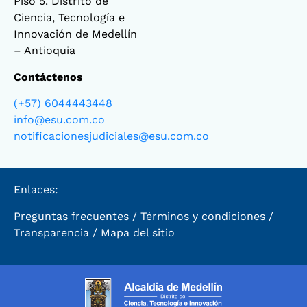
Piso 5. Distrito de
Ciencia, Tecnología e
Innovación de Medellín
– Antioquia
Contáctenos
(+57) 6044443448
info@esu.com.co
notificacionesjudiciales@esu.com.co
Enlaces:
Preguntas frecuentes
/
Términos y condiciones
/
Transparencia
/
Mapa del sitio